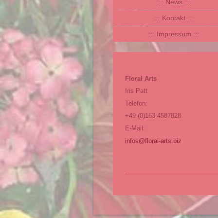
News
Kontakt
Impressum
Floral Arts
Iris Patt
Telefon:
+49 (0)163 4587828
E-Mail:
infos@floral-arts.biz