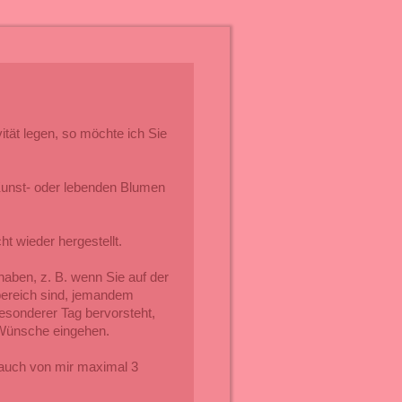
vität legen, so möchte ich Sie
Kunst- oder lebenden Blumen
t wieder hergestellt.
haben, z. B. wenn Sie auf der
ereich sind, jemandem
esonderer Tag bervorsteht,
 Wünsche eingehen.
auch von mir maximal 3